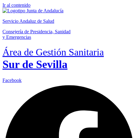
Ir al contenido
Servicio Andaluz de Salud
Consejería de Presidencia, Sanidad
y Emergencias
Área de Gestión Sanitaria
Sur de Sevilla
Facebook