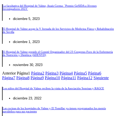
La facultativa del Hospital de Valme, Anaïs Corma: `Premio GeSIDA a Jóvenes
Investigadores 2023´
diciembre 5, 2023
El Hospital de Valme acoge la V Jornada de los Servicios de Medicina Física y Rehabilitación
de Sevilla
diciembre 1, 2023
El Hospital de Valme preside el Comité Organizador del 23 Congreso-Foro de la Enfermería
de Nutrición y Dietética (ADENYD)
noviembre 30, 2023
Anterior
Página
1
Página
2
Página
3
Página
4
Página
5
Página
6
Página
7
Página
8
Página
9
Página
10
Página
11
Página
12
Siguiente
Los niños del Hospital de Valme reciben la visita de la Asociación Sonrisas y RAGCE
diciembre 23, 2022
Las cocinas de los hospitales de Valme y El Tomillar ya tienen programados los menús
navideños para sus pacientes