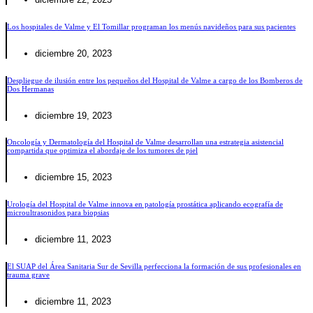
Los hospitales de Valme y El Tomillar programan los menús navideños para sus pacientes
diciembre 20, 2023
Despliegue de ilusión entre los pequeños del Hospital de Valme a cargo de los Bomberos de
Dos Hermanas
diciembre 19, 2023
Oncología y Dermatología del Hospital de Valme desarrollan una estrategia asistencial
compartida que optimiza el abordaje de los tumores de piel
diciembre 15, 2023
Urología del Hospital de Valme innova en patología prostática aplicando ecografía de
microultrasonidos para biopsias
diciembre 11, 2023
El SUAP del Área Sanitaria Sur de Sevilla perfecciona la formación de sus profesionales en
trauma grave
diciembre 11, 2023