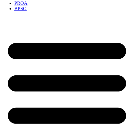
PROA
BPSO