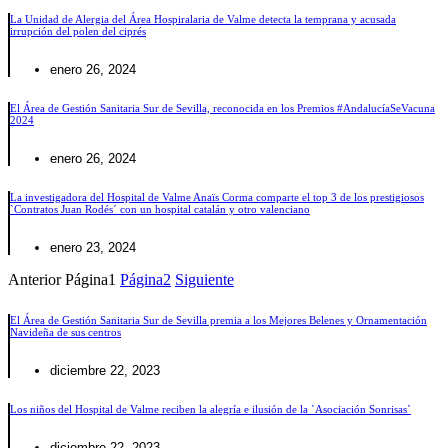
La Unidad de Alergia del Área Hospiralaria de Valme detecta la temprana y acusada
irrupción del polen del ciprés
enero 26, 2024
El Área de Gestión Sanitaria Sur de Sevilla, reconocida en los Premios #AndalucíaSeVacuna
2024
enero 26, 2024
La investigadora del Hospital de Valme Anaïs Corma comparte el top 3 de los prestigiosos
`Contratos Juan Rodés´ con un hospital catalán y otro valenciano
enero 23, 2024
Anterior
Página
1
Página
2
Siguiente
El Área de Gestión Sanitaria Sur de Sevilla premia a los Mejores Belenes y Ornamentación
Navideña de sus centros
diciembre 22, 2023
Los niños del Hospital de Valme reciben la alegría e ilusión de la `Asociación Sonrisas´
diciembre 22, 2023