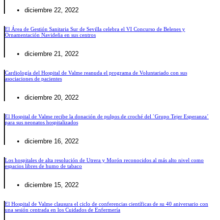
diciembre 22, 2022
El Área de Gestión Sanitaria Sur de Sevilla celebra el VI Concurso de Belenes y
Ornamentación Navideña en sus centros
diciembre 21, 2022
Cardiología del Hospital de Valme reanuda el programa de Voluntariado con sus
asociaciones de pacientes
diciembre 20, 2022
El Hospital de Valme recibe la donación de pulpos de croché del `Grupo Tejer Esperanza´
para sus neonatos hospitalizados
diciembre 16, 2022
Los hospitales de alta resolución de Utrera y Morón reconocidos al más alto nivel como
espacios libres de humo de tabaco
diciembre 15, 2022
El Hospital de Valme clausura el ciclo de conferencias científicas de su 40 aniversario con
una sesión centrada en los Cuidados de Enfermería