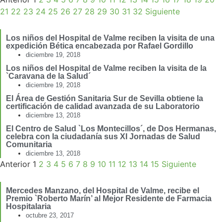
21
22
23
24
25
26
27
28
29
30
31
32
Siguiente
Los niños del Hospital de Valme reciben la visita de una
expedición Bética encabezada por Rafael Gordillo
diciembre 19, 2018
Los niños del Hospital de Valme reciben la visita de la
`Caravana de la Salud´
diciembre 19, 2018
El Área de Gestión Sanitaria Sur de Sevilla obtiene la
certificación de calidad avanzada de su Laboratorio
diciembre 13, 2018
El Centro de Salud `Los Montecillos´, de Dos Hermanas,
celebra con la ciudadanía sus XI Jornadas de Salud
Comunitaria
diciembre 13, 2018
Anterior
1
2
3
4
5
6
7
8
9
10
11
12
13
14
15
Siguiente
Mercedes Manzano, del Hospital de Valme, recibe el
Premio `Roberto Marín’ al Mejor Residente de Farmacia
Hospitalaria
octubre 23, 2017