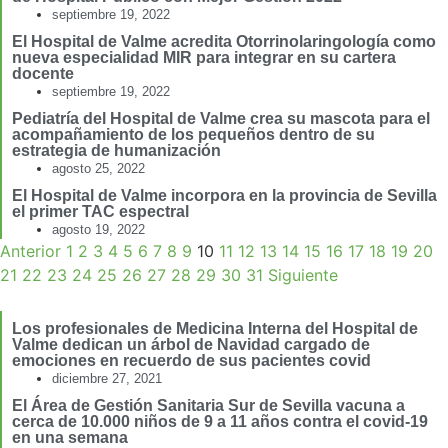
septiembre 19, 2022
El Hospital de Valme acredita Otorrinolaringología como
nueva especialidad MIR para integrar en su cartera
docente
septiembre 19, 2022
Pediatría del Hospital de Valme crea su mascota para el
acompañamiento de los pequeños dentro de su
estrategia de humanización
agosto 25, 2022
El Hospital de Valme incorpora en la provincia de Sevilla
el primer TAC espectral
agosto 19, 2022
Anterior
1
2
3
4
5
6
7
8
9
10
11
12
13
14
15
16
17
18
19
20
21
22
23
24
25
26
27
28
29
30
31
Siguiente
Los profesionales de Medicina Interna del Hospital de
Valme dedican un árbol de Navidad cargado de
emociones en recuerdo de sus pacientes covid
diciembre 27, 2021
El Área de Gestión Sanitaria Sur de Sevilla vacuna a
cerca de 10.000 niños de 9 a 11 años contra el covid-19
en una semana