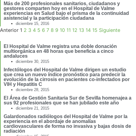
Más de 200 profesionales sanitarios, ciudadanos y
gestores comparten hoy en el Hospital de Valme
experiencias en Salud bajo el prisma de la continuidad
asistencial y la participación ciudadana
diciembre 15, 2016
Anterior
1
2
3
4
5
6
7
8
9
10
11
12
13
14
15
Siguiente
El Hospital de Valme registra una doble donación
multiorgánica en 48 horas que beneficia a cinco
andaluces
diciembre 30, 2015
Infectólogos del Hospital de Valme dirigen un estudio
que crea un nuevo índice pronóstico para predecir la
evolución de la cirrosis en pacientes co-infectados por
VIH y Hepatitis C
diciembre 28, 2015
El Área de Gestión Sanitaria Sur de Sevilla homenajea a
sus 92 profesionales que se han jubilado este año
diciembre 21, 2015
Galardonados radiólogos del Hospital de Valme por la
experiencia en el abordaje de anomalías
cardiovasculares de forma no invasiva y bajas dosis de
radiación