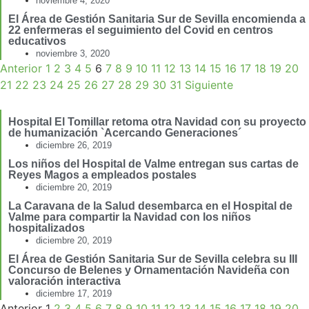
noviembre 4, 2020
El Área de Gestión Sanitaria Sur de Sevilla encomienda a
22 enfermeras el seguimiento del Covid en centros
educativos
noviembre 3, 2020
Anterior
1
2
3
4
5
6
7
8
9
10
11
12
13
14
15
16
17
18
19
20
21
22
23
24
25
26
27
28
29
30
31
Siguiente
Hospital El Tomillar retoma otra Navidad con su proyecto
de humanización `Acercando Generaciones´
diciembre 26, 2019
Los niños del Hospital de Valme entregan sus cartas de
Reyes Magos a empleados postales
diciembre 20, 2019
La Caravana de la Salud desembarca en el Hospital de
Valme para compartir la Navidad con los niños
hospitalizados
diciembre 20, 2019
El Área de Gestión Sanitaria Sur de Sevilla celebra su III
Concurso de Belenes y Ornamentación Navideña con
valoración interactiva
diciembre 17, 2019
Anterior
1
2
3
4
5
6
7
8
9
10
11
12
13
14
15
16
17
18
19
20