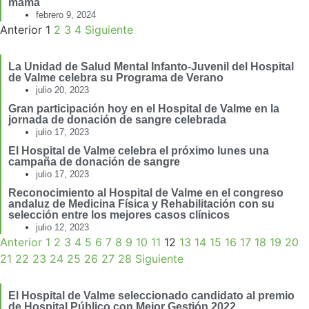
mama
febrero 9, 2024
Anterior
1
2
3
4
Siguiente
La Unidad de Salud Mental Infanto-Juvenil del Hospital
de Valme celebra su Programa de Verano
julio 20, 2023
Gran participación hoy en el Hospital de Valme en la
jornada de donación de sangre celebrada
julio 17, 2023
El Hospital de Valme celebra el próximo lunes una
campaña de donación de sangre
julio 17, 2023
Reconocimiento al Hospital de Valme en el congreso
andaluz de Medicina Física y Rehabilitación con su
selección entre los mejores casos clínicos
julio 12, 2023
Anterior
1
2
3
4
5
6
7
8
9
10
11
12
13
14
15
16
17
18
19
20
21
22
23
24
25
26
27
28
Siguiente
El Hospital de Valme seleccionado candidato al premio
de Hospital Público con Mejor Gestión 2022