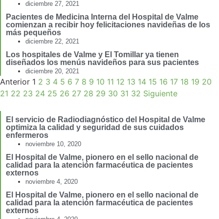
diciembre 27, 2021
Pacientes de Medicina Interna del Hospital de Valme
comienzan a recibir hoy felicitaciones navideñas de los
más pequeños
diciembre 22, 2021
Los hospitales de Valme y El Tomillar ya tienen
diseñados los menús navideños para sus pacientes
diciembre 20, 2021
Anterior
1
2
3
4
5
6
7
8
9
10
11
12
13
14
15
16
17
18
19
20
21
22
23
24
25
26
27
28
29
30
31
32
Siguiente
El servicio de Radiodiagnóstico del Hospital de Valme
optimiza la calidad y seguridad de sus cuidados
enfermeros
noviembre 10, 2020
El Hospital de Valme, pionero en el sello nacional de
calidad para la atención farmacéutica de pacientes
externos
noviembre 4, 2020
El Hospital de Valme, pionero en el sello nacional de
calidad para la atención farmacéutica de pacientes
externos