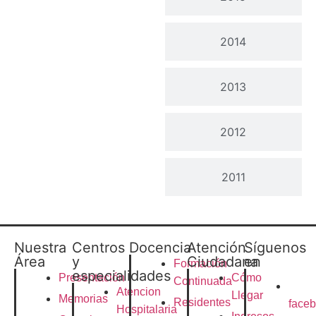
2014
2013
2012
2011
Nuestra
Centros
Docencia
Atención
Síguenos
Área
y
Ciudadana
en
Formación
especialidades
Presentación
Cómo
Continuada
Atencion
Llegar
Memorias
Residentes
face
Hospitalaria