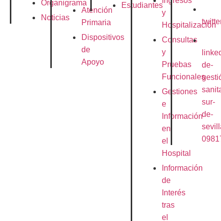
Ingresos
Organigrama
Estudiantes
Atención
y
Noticias
twitt
Primaria
Hospitalización
Dispositivos
Consultas
de
y
linke
Apoyo
Pruebas
de-
Funcionales
gesti
sanit
Gestiones
sur-
e
de-
Información
sevill
en
0981
el
Hospital
Información
de
Interés
tras
el