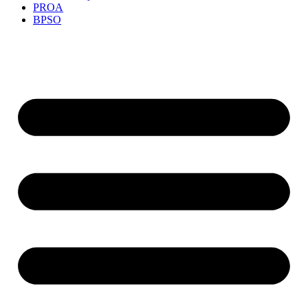
PROA
BPSO