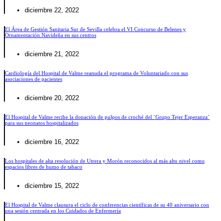
diciembre 22, 2022
El Área de Gestión Sanitaria Sur de Sevilla celebra el VI Concurso de Belenes y
Ornamentación Navideña en sus centros
diciembre 21, 2022
Cardiología del Hospital de Valme reanuda el programa de Voluntariado con sus
asociaciones de pacientes
diciembre 20, 2022
El Hospital de Valme recibe la donación de pulpos de croché del `Grupo Tejer Esperanza´
para sus neonatos hospitalizados
diciembre 16, 2022
Los hospitales de alta resolución de Utrera y Morón reconocidos al más alto nivel como
espacios libres de humo de tabaco
diciembre 15, 2022
El Hospital de Valme clausura el ciclo de conferencias científicas de su 40 aniversario con
una sesión centrada en los Cuidados de Enfermería