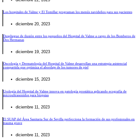
Los hospitales de Valme y El Tomillar programan los menús navideños para sus pacientes
diciembre 20, 2023
Despliegue de ilusión entre los pequeños del Hospital de Valme a cargo de los Bomberos de
Dos Hermanas
diciembre 19, 2023
Oncología y Dermatología del Hospital de Valme desarrollan una estrategia asistencial
compartida que optimiza el abordaje de los tumores de piel
diciembre 15, 2023
Urología del Hospital de Valme innova en patología prostática aplicando ecografía de
microultrasonidos para biopsias
diciembre 11, 2023
El SUAP del Área Sanitaria Sur de Sevilla perfecciona la formación de sus profesionales en
trauma grave
diciembre 11, 2023