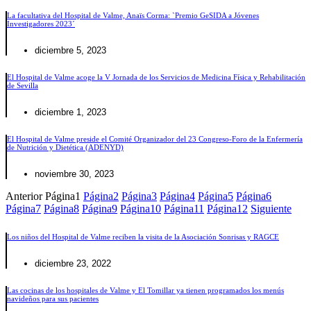
La facultativa del Hospital de Valme, Anaïs Corma: `Premio GeSIDA a Jóvenes
Investigadores 2023´
diciembre 5, 2023
El Hospital de Valme acoge la V Jornada de los Servicios de Medicina Física y Rehabilitación
de Sevilla
diciembre 1, 2023
El Hospital de Valme preside el Comité Organizador del 23 Congreso-Foro de la Enfermería
de Nutrición y Dietética (ADENYD)
noviembre 30, 2023
Anterior
Página
1
Página
2
Página
3
Página
4
Página
5
Página
6
Página
7
Página
8
Página
9
Página
10
Página
11
Página
12
Siguiente
Los niños del Hospital de Valme reciben la visita de la Asociación Sonrisas y RAGCE
diciembre 23, 2022
Las cocinas de los hospitales de Valme y El Tomillar ya tienen programados los menús
navideños para sus pacientes