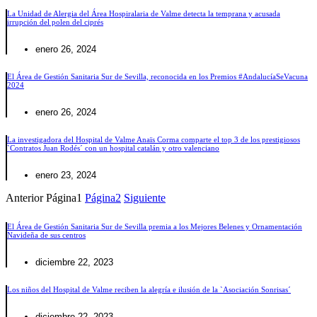
La Unidad de Alergia del Área Hospiralaria de Valme detecta la temprana y acusada
irrupción del polen del ciprés
enero 26, 2024
El Área de Gestión Sanitaria Sur de Sevilla, reconocida en los Premios #AndalucíaSeVacuna
2024
enero 26, 2024
La investigadora del Hospital de Valme Anaïs Corma comparte el top 3 de los prestigiosos
`Contratos Juan Rodés´ con un hospital catalán y otro valenciano
enero 23, 2024
Anterior
Página
1
Página
2
Siguiente
El Área de Gestión Sanitaria Sur de Sevilla premia a los Mejores Belenes y Ornamentación
Navideña de sus centros
diciembre 22, 2023
Los niños del Hospital de Valme reciben la alegría e ilusión de la `Asociación Sonrisas´
diciembre 22, 2023