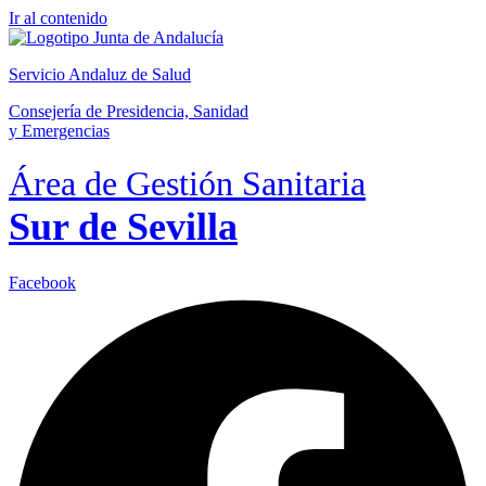
Ir al contenido
Servicio Andaluz de Salud
Consejería de Presidencia, Sanidad
y Emergencias
Área de Gestión Sanitaria
Sur de Sevilla
Facebook