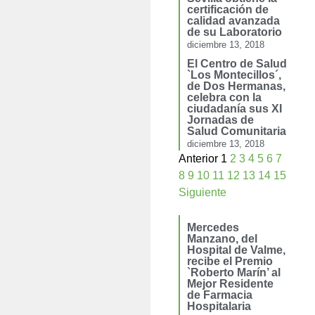
certificación de
calidad avanzada
de su Laboratorio
diciembre 13, 2018
El Centro de Salud
`Los Montecillos´,
de Dos Hermanas,
celebra con la
ciudadanía sus XI
Jornadas de
Salud Comunitaria
diciembre 13, 2018
Anterior
1
2
3
4
5
6
7
8
9
10
11
12
13
14
15
Siguiente
Mercedes
Manzano, del
Hospital de Valme,
recibe el Premio
`Roberto Marín’ al
Mejor Residente
de Farmacia
Hospitalaria