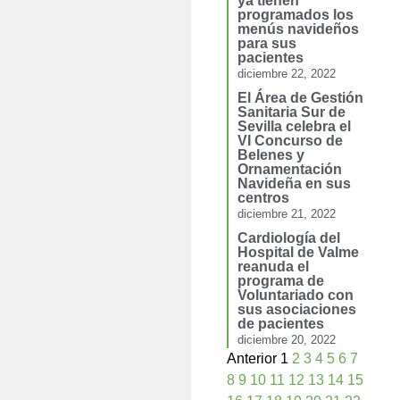
ya tienen
programados los
menús navideños
para sus
pacientes
diciembre 22, 2022
El Área de Gestión
Sanitaria Sur de
Sevilla celebra el
VI Concurso de
Belenes y
Ornamentación
Navideña en sus
centros
diciembre 21, 2022
Cardiología del
Hospital de Valme
reanuda el
programa de
Voluntariado con
sus asociaciones
de pacientes
diciembre 20, 2022
Anterior
1
2
3
4
5
6
7
8
9
10
11
12
13
14
15