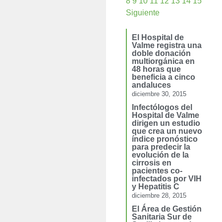
8
9
10
11
12
13
14
15
Siguiente
El Hospital de
Valme registra una
doble donación
multiorgánica en
48 horas que
beneficia a cinco
andaluces
diciembre 30, 2015
Infectólogos del
Hospital de Valme
dirigen un estudio
que crea un nuevo
índice pronóstico
para predecir la
evolución de la
cirrosis en
pacientes co-
infectados por VIH
y Hepatitis C
diciembre 28, 2015
El Área de Gestión
Sanitaria Sur de