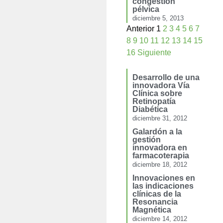
congestión
pélvica
diciembre 5, 2013
Anterior
1
2
3
4
5
6
7
8
9
10
11
12
13
14
15
16
Siguiente
Desarrollo de una
innovadora Vía
Clínica sobre
Retinopatía
Diabética
diciembre 31, 2012
Galardón a la
gestión
innovadora en
farmacoterapia
diciembre 18, 2012
Innovaciones en
las indicaciones
clínicas de la
Resonancia
Magnética
diciembre 14, 2012