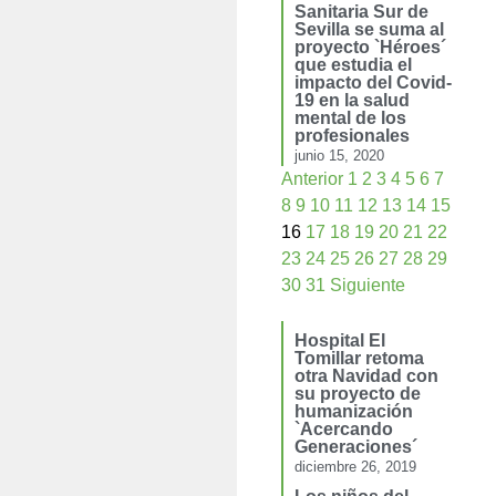
Sanitaria Sur de
Sevilla se suma al
proyecto `Héroes´
que estudia el
impacto del Covid-
19 en la salud
mental de los
profesionales
junio 15, 2020
Anterior
1
2
3
4
5
6
7
8
9
10
11
12
13
14
15
16
17
18
19
20
21
22
23
24
25
26
27
28
29
30
31
Siguiente
Hospital El
Tomillar retoma
otra Navidad con
su proyecto de
humanización
`Acercando
Generaciones´
diciembre 26, 2019