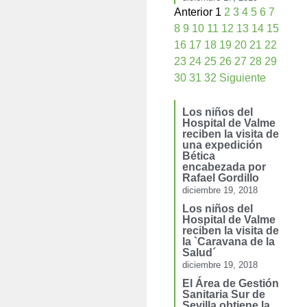
Anterior
1
2
3
4
5
6
7
8
9
10
11
12
13
14
15
16
17
18
19
20
21
22
23
24
25
26
27
28
29
30
31
32
Siguiente
Los niños del
Hospital de Valme
reciben la visita de
una expedición
Bética
encabezada por
Rafael Gordillo
diciembre 19, 2018
Los niños del
Hospital de Valme
reciben la visita de
la `Caravana de la
Salud´
diciembre 19, 2018
El Área de Gestión
Sanitaria Sur de
Sevilla obtiene la