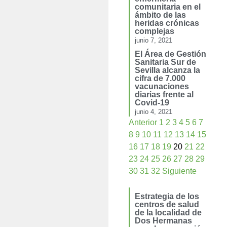
comunitaria en el
ámbito de las
heridas crónicas
complejas
junio 7, 2021
El Área de Gestión
Sanitaria Sur de
Sevilla alcanza la
cifra de 7.000
vacunaciones
diarias frente al
Covid-19
junio 4, 2021
Anterior
1
2
3
4
5
6
7
8
9
10
11
12
13
14
15
16
17
18
19
20
21
22
23
24
25
26
27
28
29
30
31
32
Siguiente
Estrategia de los
centros de salud
de la localidad de
Dos Hermanas