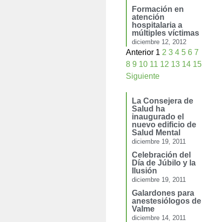
Formación en
atención
hospitalaria a
múltiples víctimas
diciembre 12, 2012
Anterior
1
2
3
4
5
6
7
8
9
10
11
12
13
14
15
Siguiente
La Consejera de
Salud ha
inaugurado el
nuevo edificio de
Salud Mental
diciembre 19, 2011
Celebración del
Día de Júbilo y la
Ilusión
diciembre 19, 2011
Galardones para
anestesiólogos de
Valme
diciembre 14, 2011