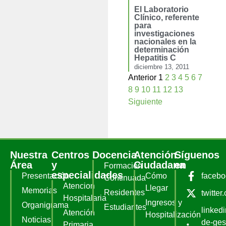
El Laboratorio
Clínico, referente
para
investigaciones
nacionales en la
determinación
Hepatitis C
diciembre 13, 2011
Anterior
1
2
3
4
5
6
7
8
9
10
11
12
13
Siguiente
Nuestra
Centros
Docencia
Atención
Síguenos
Área
y
Ciudadana
en
Formación
especialidades
Presentación
Cómo
faceb
Continuada
Atencion
Llegar
Memorias
Residentes
twitter
Hospitalaria
Ingresos y
Organigrama
Estudiantes
linked
Atención
Hospitalización
Noticias
de-ges
Primaria