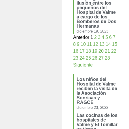
ilusión entre los
pequeños del
Hospital de Valme
a cargo de los
Bomberos de Dos
Hermanas
diciembre 19, 2023
Anterior
1
2
3
4
5
6
7
8
9
10
11
12
13
14
15
16
17
18
19
20
21
22
23
24
25
26
27
28
Siguiente
Los niños del
Hospital de Valme
reciben la visita de
la Asociación
Sonrisas y
RAGCE
diciembre 23, 2022
Las cocinas de los
hospitales de
Valme y El Tomillar