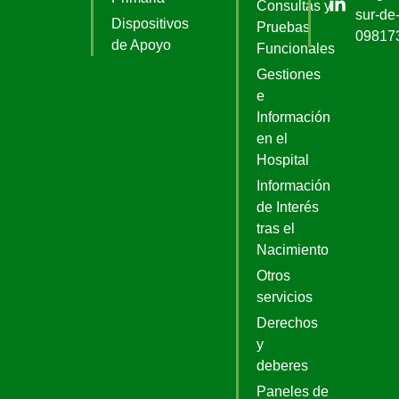
Consultas y
sur-de-
Dispositivos
Pruebas
09817
de Apoyo
Funcionales
Gestiones
e
Información
en el
Hospital
Información
de Interés
tras el
Nacimiento
Otros
servicios
Derechos
y
deberes
Paneles de