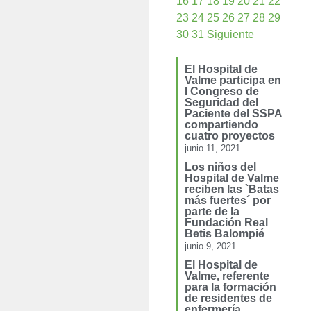
16
17
18
19
20
21
22
23
24
25
26
27
28
29
30
31
Siguiente
El Hospital de
Valme participa en
I Congreso de
Seguridad del
Paciente del SSPA
compartiendo
cuatro proyectos
junio 11, 2021
Los niños del
Hospital de Valme
reciben las `Batas
más fuertes´ por
parte de la
Fundación Real
Betis Balompié
junio 9, 2021
El Hospital de
Valme, referente
para la formación
de residentes de
enfermería