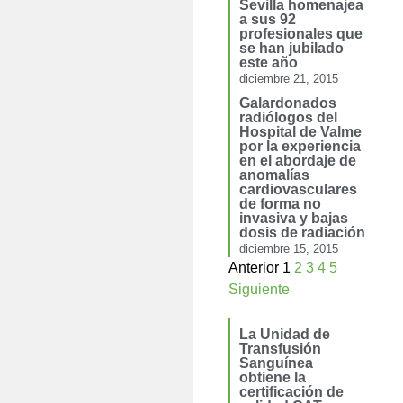
Sevilla homenajea
a sus 92
profesionales que
se han jubilado
este año
diciembre 21, 2015
Galardonados
radiólogos del
Hospital de Valme
por la experiencia
en el abordaje de
anomalías
cardiovasculares
de forma no
invasiva y bajas
dosis de radiación
diciembre 15, 2015
Anterior
1
2
3
4
5
Siguiente
La Unidad de
Transfusión
Sanguínea
obtiene la
certificación de