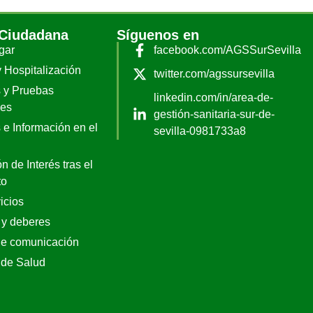
 Ciudadana
Síguenos en
gar
facebook.com/AGSSurSevilla
y Hospitalización
twitter.com/agssursevilla
 y Pruebas
linkedin.com/in/area-de-
les
gestión-sanitaria-sur-de-
 e Información en el
sevilla-0981733a8
n de Interés tras el
to
icios
 y deberes
de comunicación
 de Salud