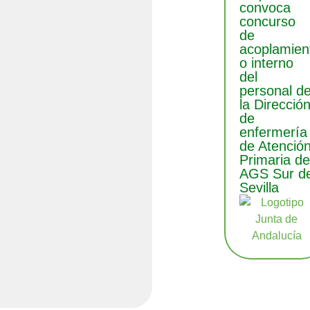
convoca
concurso
de
acoplamien
o interno
del
personal d
la Direcció
de
enfermería
de Atenció
Primaria de
AGS Sur d
Sevilla