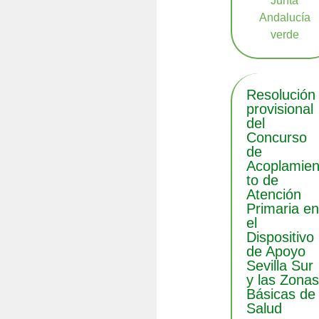
Resolución
provisional
del
Concurso
de
Acoplamie
to de
Atención
Primaria e
el
Dispositivo
de Apoyo
Sevilla Sur
y las Zona
Básicas de
Salud