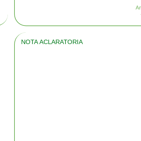
NOTA ACLARATORIA
n
n
s