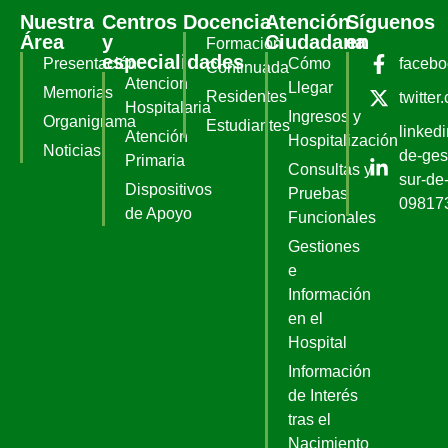
Nuestra
Centros
Docencia
Atención
Síguenos
Área
y
Ciudadana
en
Formación
especialidades
Presentación
Cómo
faceb
Continuada
Atencion
Llegar
Memorias
Residentes
twitter
Hospitalaria
Ingresos y
Organigrama
Estudiantes
linked
Atención
Hospitalización
Noticias
de-ges
Primaria
Consultas y
sur-de-
Dispositivos
Pruebas
09817
de Apoyo
Funcionales
Gestiones
e
Información
en el
Hospital
Información
de Interés
tras el
Nacimiento