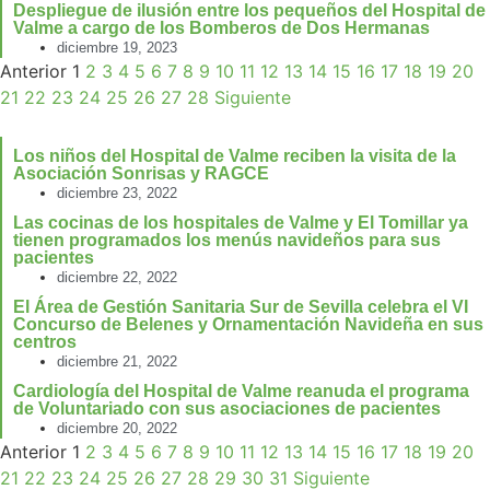
Despliegue de ilusión entre los pequeños del Hospital de
Valme a cargo de los Bomberos de Dos Hermanas
diciembre 19, 2023
Anterior
1
2
3
4
5
6
7
8
9
10
11
12
13
14
15
16
17
18
19
20
21
22
23
24
25
26
27
28
Siguiente
Los niños del Hospital de Valme reciben la visita de la
Asociación Sonrisas y RAGCE
diciembre 23, 2022
Las cocinas de los hospitales de Valme y El Tomillar ya
tienen programados los menús navideños para sus
pacientes
diciembre 22, 2022
El Área de Gestión Sanitaria Sur de Sevilla celebra el VI
Concurso de Belenes y Ornamentación Navideña en sus
centros
diciembre 21, 2022
Cardiología del Hospital de Valme reanuda el programa
de Voluntariado con sus asociaciones de pacientes
diciembre 20, 2022
Anterior
1
2
3
4
5
6
7
8
9
10
11
12
13
14
15
16
17
18
19
20
21
22
23
24
25
26
27
28
29
30
31
Siguiente