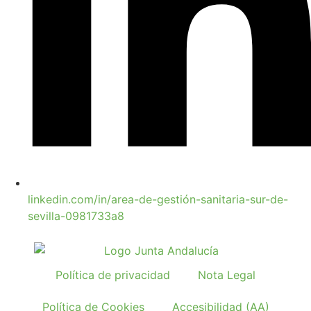
linkedin.com/in/area-de-gestión-sanitaria-sur-de-
sevilla-0981733a8
Política de privacidad
Nota Legal
Política de Cookies
Accesibilidad (AA)