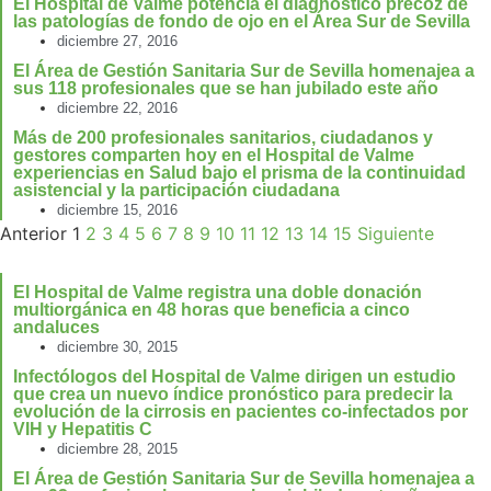
El Hospital de Valme potencia el diagnóstico precoz de
las patologías de fondo de ojo en el Área Sur de Sevilla
diciembre 27, 2016
El Área de Gestión Sanitaria Sur de Sevilla homenajea a
sus 118 profesionales que se han jubilado este año
diciembre 22, 2016
Más de 200 profesionales sanitarios, ciudadanos y
gestores comparten hoy en el Hospital de Valme
experiencias en Salud bajo el prisma de la continuidad
asistencial y la participación ciudadana
diciembre 15, 2016
Anterior
1
2
3
4
5
6
7
8
9
10
11
12
13
14
15
Siguiente
El Hospital de Valme registra una doble donación
multiorgánica en 48 horas que beneficia a cinco
andaluces
diciembre 30, 2015
Infectólogos del Hospital de Valme dirigen un estudio
que crea un nuevo índice pronóstico para predecir la
evolución de la cirrosis en pacientes co-infectados por
VIH y Hepatitis C
diciembre 28, 2015
El Área de Gestión Sanitaria Sur de Sevilla homenajea a