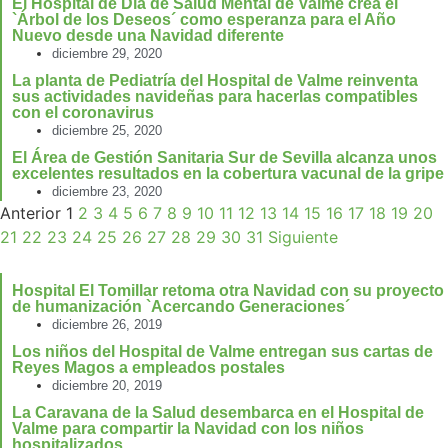
El Hospital de Día de Salud Mental de Valme crea el
`Árbol de los Deseos´ como esperanza para el Año
Nuevo desde una Navidad diferente
diciembre 29, 2020
La planta de Pediatría del Hospital de Valme reinventa
sus actividades navideñas para hacerlas compatibles
con el coronavirus
diciembre 25, 2020
El Área de Gestión Sanitaria Sur de Sevilla alcanza unos
excelentes resultados en la cobertura vacunal de la gripe
diciembre 23, 2020
Anterior
1
2
3
4
5
6
7
8
9
10
11
12
13
14
15
16
17
18
19
20
21
22
23
24
25
26
27
28
29
30
31
Siguiente
Hospital El Tomillar retoma otra Navidad con su proyecto
de humanización `Acercando Generaciones´
diciembre 26, 2019
Los niños del Hospital de Valme entregan sus cartas de
Reyes Magos a empleados postales
diciembre 20, 2019
La Caravana de la Salud desembarca en el Hospital de
Valme para compartir la Navidad con los niños
hospitalizados