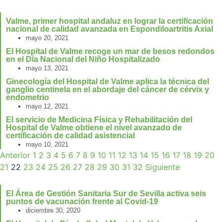
Valme, primer hospital andaluz en lograr la certificación
nacional de calidad avanzada en Espondiloartritis Axial
mayo 20, 2021
El Hospital de Valme recoge un mar de besos redondos
en el Día Nacional del Niño Hospitalizado
mayo 13, 2021
Ginecología del Hospital de Valme aplica la técnica del
ganglio centinela en el abordaje del cáncer de cérvix y
endometrio
mayo 12, 2021
El servicio de Medicina Física y Rehabilitación del
Hospital de Valme obtiene el nivel avanzado de
certificación de calidad asistencial
mayo 10, 2021
Anterior
1
2
3
4
5
6
7
8
9
10
11
12
13
14
15
16
17
18
19
20
21
22
23
24
25
26
27
28
29
30
31
32
Siguiente
El Área de Gestión Sanitaria Sur de Sevilla activa seis
puntos de vacunación frente al Covid-19
diciembre 30, 2020