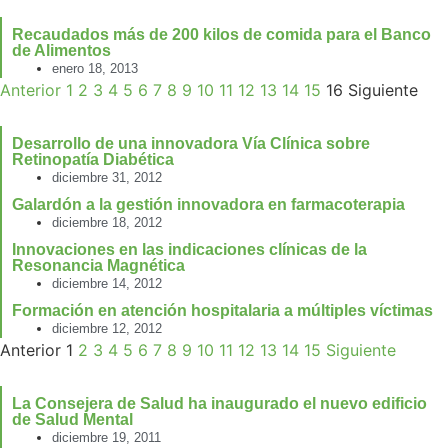
Recaudados más de 200 kilos de comida para el Banco
de Alimentos
enero 18, 2013
Anterior
1
2
3
4
5
6
7
8
9
10
11
12
13
14
15
16
Siguiente
Desarrollo de una innovadora Vía Clínica sobre
Retinopatía Diabética
diciembre 31, 2012
Galardón a la gestión innovadora en farmacoterapia
diciembre 18, 2012
Innovaciones en las indicaciones clínicas de la
Resonancia Magnética
diciembre 14, 2012
Formación en atención hospitalaria a múltiples víctimas
diciembre 12, 2012
Anterior
1
2
3
4
5
6
7
8
9
10
11
12
13
14
15
Siguiente
La Consejera de Salud ha inaugurado el nuevo edificio
de Salud Mental
diciembre 19, 2011