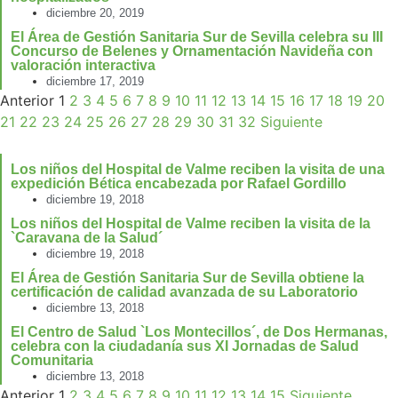
diciembre 20, 2019
El Área de Gestión Sanitaria Sur de Sevilla celebra su III
Concurso de Belenes y Ornamentación Navideña con
valoración interactiva
diciembre 17, 2019
Anterior
1
2
3
4
5
6
7
8
9
10
11
12
13
14
15
16
17
18
19
20
21
22
23
24
25
26
27
28
29
30
31
32
Siguiente
Los niños del Hospital de Valme reciben la visita de una
expedición Bética encabezada por Rafael Gordillo
diciembre 19, 2018
Los niños del Hospital de Valme reciben la visita de la
`Caravana de la Salud´
diciembre 19, 2018
El Área de Gestión Sanitaria Sur de Sevilla obtiene la
certificación de calidad avanzada de su Laboratorio
diciembre 13, 2018
El Centro de Salud `Los Montecillos´, de Dos Hermanas,
celebra con la ciudadanía sus XI Jornadas de Salud
Comunitaria
diciembre 13, 2018
Anterior
1
2
3
4
5
6
7
8
9
10
11
12
13
14
15
Siguiente