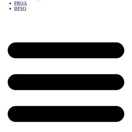
PROA
BPSO