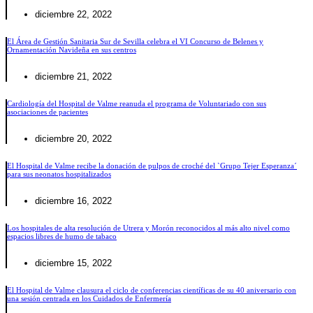
diciembre 22, 2022
El Área de Gestión Sanitaria Sur de Sevilla celebra el VI Concurso de Belenes y
Ornamentación Navideña en sus centros
diciembre 21, 2022
Cardiología del Hospital de Valme reanuda el programa de Voluntariado con sus
asociaciones de pacientes
diciembre 20, 2022
El Hospital de Valme recibe la donación de pulpos de croché del `Grupo Tejer Esperanza´
para sus neonatos hospitalizados
diciembre 16, 2022
Los hospitales de alta resolución de Utrera y Morón reconocidos al más alto nivel como
espacios libres de humo de tabaco
diciembre 15, 2022
El Hospital de Valme clausura el ciclo de conferencias científicas de su 40 aniversario con
una sesión centrada en los Cuidados de Enfermería