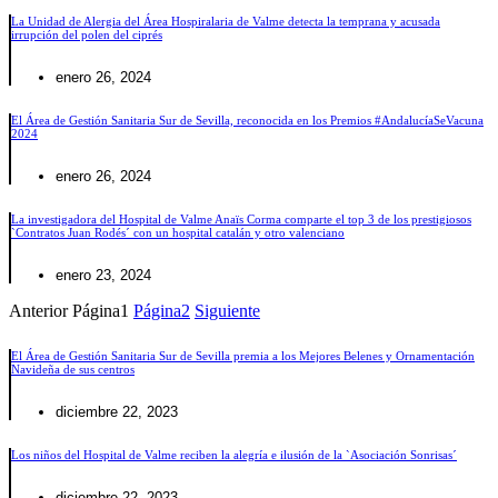
La Unidad de Alergia del Área Hospiralaria de Valme detecta la temprana y acusada
irrupción del polen del ciprés
enero 26, 2024
El Área de Gestión Sanitaria Sur de Sevilla, reconocida en los Premios #AndalucíaSeVacuna
2024
enero 26, 2024
La investigadora del Hospital de Valme Anaïs Corma comparte el top 3 de los prestigiosos
`Contratos Juan Rodés´ con un hospital catalán y otro valenciano
enero 23, 2024
Anterior
Página
1
Página
2
Siguiente
El Área de Gestión Sanitaria Sur de Sevilla premia a los Mejores Belenes y Ornamentación
Navideña de sus centros
diciembre 22, 2023
Los niños del Hospital de Valme reciben la alegría e ilusión de la `Asociación Sonrisas´
diciembre 22, 2023