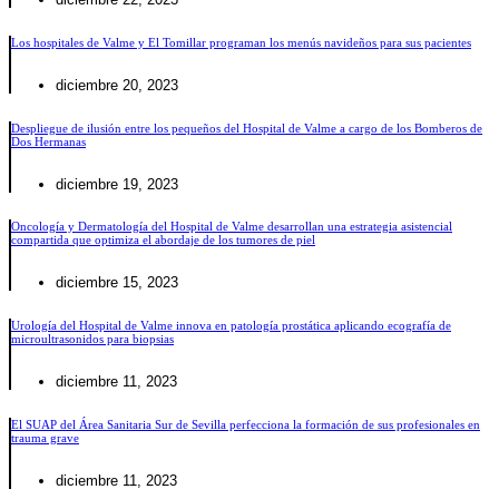
Los hospitales de Valme y El Tomillar programan los menús navideños para sus pacientes
diciembre 20, 2023
Despliegue de ilusión entre los pequeños del Hospital de Valme a cargo de los Bomberos de
Dos Hermanas
diciembre 19, 2023
Oncología y Dermatología del Hospital de Valme desarrollan una estrategia asistencial
compartida que optimiza el abordaje de los tumores de piel
diciembre 15, 2023
Urología del Hospital de Valme innova en patología prostática aplicando ecografía de
microultrasonidos para biopsias
diciembre 11, 2023
El SUAP del Área Sanitaria Sur de Sevilla perfecciona la formación de sus profesionales en
trauma grave
diciembre 11, 2023