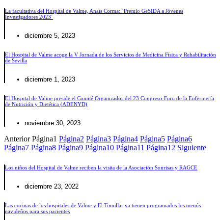
La facultativa del Hospital de Valme, Anaïs Corma: `Premio GeSIDA a Jóvenes
Investigadores 2023´
diciembre 5, 2023
El Hospital de Valme acoge la V Jornada de los Servicios de Medicina Física y Rehabilitación
de Sevilla
diciembre 1, 2023
El Hospital de Valme preside el Comité Organizador del 23 Congreso-Foro de la Enfermería
de Nutrición y Dietética (ADENYD)
noviembre 30, 2023
Anterior
Página
1
Página
2
Página
3
Página
4
Página
5
Página
6
Página
7
Página
8
Página
9
Página
10
Página
11
Página
12
Siguiente
Los niños del Hospital de Valme reciben la visita de la Asociación Sonrisas y RAGCE
diciembre 23, 2022
Las cocinas de los hospitales de Valme y El Tomillar ya tienen programados los menús
navideños para sus pacientes