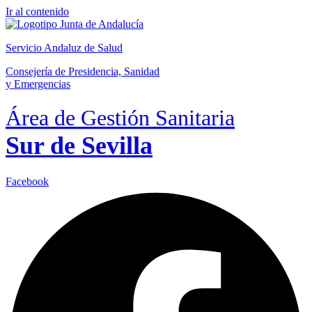
Ir al contenido
Servicio Andaluz de Salud
Consejería de Presidencia, Sanidad
y Emergencias
Área de Gestión Sanitaria
Sur de Sevilla
Facebook