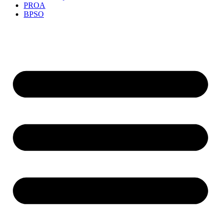
PROA
BPSO