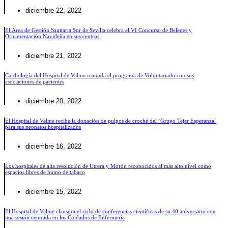
diciembre 22, 2022
El Área de Gestión Sanitaria Sur de Sevilla celebra el VI Concurso de Belenes y
Ornamentación Navideña en sus centros
diciembre 21, 2022
Cardiología del Hospital de Valme reanuda el programa de Voluntariado con sus
asociaciones de pacientes
diciembre 20, 2022
El Hospital de Valme recibe la donación de pulpos de croché del `Grupo Tejer Esperanza´
para sus neonatos hospitalizados
diciembre 16, 2022
Los hospitales de alta resolución de Utrera y Morón reconocidos al más alto nivel como
espacios libres de humo de tabaco
diciembre 15, 2022
El Hospital de Valme clausura el ciclo de conferencias científicas de su 40 aniversario con
una sesión centrada en los Cuidados de Enfermería