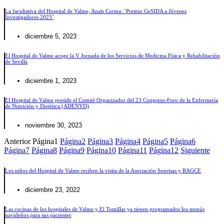
La facultativa del Hospital de Valme, Anaïs Corma: `Premio GeSIDA a Jóvenes
Investigadores 2023´
diciembre 5, 2023
El Hospital de Valme acoge la V Jornada de los Servicios de Medicina Física y Rehabilitación
de Sevilla
diciembre 1, 2023
El Hospital de Valme preside el Comité Organizador del 23 Congreso-Foro de la Enfermería
de Nutrición y Dietética (ADENYD)
noviembre 30, 2023
Anterior
Página
1
Página
2
Página
3
Página
4
Página
5
Página
6
Página
7
Página
8
Página
9
Página
10
Página
11
Página
12
Siguiente
Los niños del Hospital de Valme reciben la visita de la Asociación Sonrisas y RAGCE
diciembre 23, 2022
Las cocinas de los hospitales de Valme y El Tomillar ya tienen programados los menús
navideños para sus pacientes