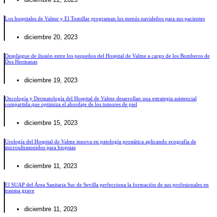
Los hospitales de Valme y El Tomillar programan los menús navideños para sus pacientes
diciembre 20, 2023
Despliegue de ilusión entre los pequeños del Hospital de Valme a cargo de los Bomberos de
Dos Hermanas
diciembre 19, 2023
Oncología y Dermatología del Hospital de Valme desarrollan una estrategia asistencial
compartida que optimiza el abordaje de los tumores de piel
diciembre 15, 2023
Urología del Hospital de Valme innova en patología prostática aplicando ecografía de
microultrasonidos para biopsias
diciembre 11, 2023
El SUAP del Área Sanitaria Sur de Sevilla perfecciona la formación de sus profesionales en
trauma grave
diciembre 11, 2023