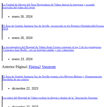
La Unidad de Alergia del Área Hospiralaria de Valme detecta la temprana y acusada
irrupción del polen del ciprés
enero 26, 2024
El Área de Gestión Sanitaria Sur de Sevilla, reconocida en los Premios #AndalucíaSeVacuna
2024
enero 26, 2024
La investigadora del Hospital de Valme Anaïs Corma comparte el top 3 de los prestigiosos
`Contratos Juan Rodés´ con un hospital catalán y otro valenciano
enero 23, 2024
Anterior
Página
1
Página
2
Siguiente
El Área de Gestión Sanitaria Sur de Sevilla premia a los Mejores Belenes y Ornamentación
Navideña de sus centros
diciembre 22, 2023
Los niños del Hospital de Valme reciben la alegría e ilusión de la `Asociación Sonrisas´
diciembre 22, 2023