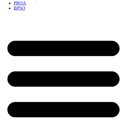
PROA
BPSO