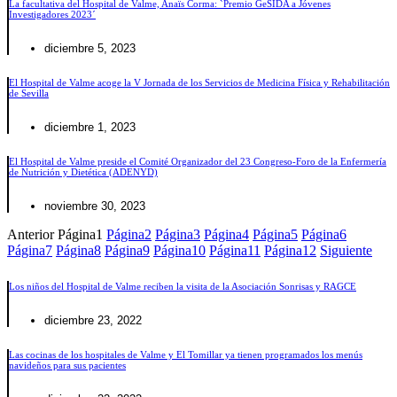
La facultativa del Hospital de Valme, Anaïs Corma: `Premio GeSIDA a Jóvenes
Investigadores 2023´
diciembre 5, 2023
El Hospital de Valme acoge la V Jornada de los Servicios de Medicina Física y Rehabilitación
de Sevilla
diciembre 1, 2023
El Hospital de Valme preside el Comité Organizador del 23 Congreso-Foro de la Enfermería
de Nutrición y Dietética (ADENYD)
noviembre 30, 2023
Anterior
Página
1
Página
2
Página
3
Página
4
Página
5
Página
6
Página
7
Página
8
Página
9
Página
10
Página
11
Página
12
Siguiente
Los niños del Hospital de Valme reciben la visita de la Asociación Sonrisas y RAGCE
diciembre 23, 2022
Las cocinas de los hospitales de Valme y El Tomillar ya tienen programados los menús
navideños para sus pacientes