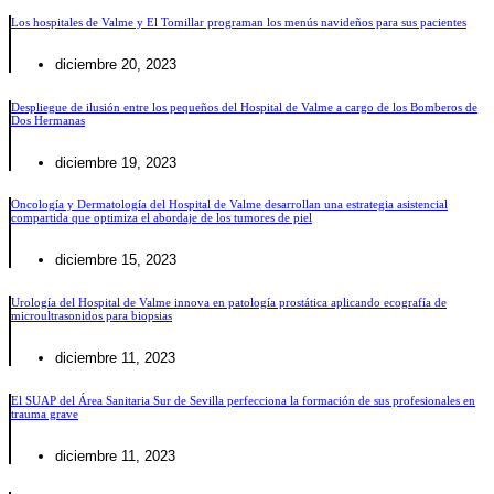
Los hospitales de Valme y El Tomillar programan los menús navideños para sus pacientes
diciembre 20, 2023
Despliegue de ilusión entre los pequeños del Hospital de Valme a cargo de los Bomberos de
Dos Hermanas
diciembre 19, 2023
Oncología y Dermatología del Hospital de Valme desarrollan una estrategia asistencial
compartida que optimiza el abordaje de los tumores de piel
diciembre 15, 2023
Urología del Hospital de Valme innova en patología prostática aplicando ecografía de
microultrasonidos para biopsias
diciembre 11, 2023
El SUAP del Área Sanitaria Sur de Sevilla perfecciona la formación de sus profesionales en
trauma grave
diciembre 11, 2023