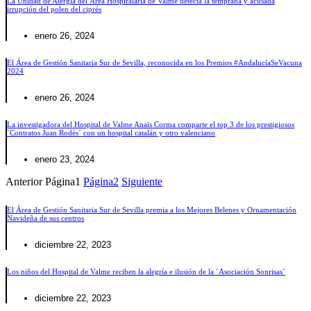
La Unidad de Alergia del Área Hospiralaria de Valme detecta la temprana y acusada
irrupción del polen del ciprés
enero 26, 2024
El Área de Gestión Sanitaria Sur de Sevilla, reconocida en los Premios #AndalucíaSeVacuna
2024
enero 26, 2024
La investigadora del Hospital de Valme Anaïs Corma comparte el top 3 de los prestigiosos
`Contratos Juan Rodés´ con un hospital catalán y otro valenciano
enero 23, 2024
Anterior
Página
1
Página
2
Siguiente
El Área de Gestión Sanitaria Sur de Sevilla premia a los Mejores Belenes y Ornamentación
Navideña de sus centros
diciembre 22, 2023
Los niños del Hospital de Valme reciben la alegría e ilusión de la `Asociación Sonrisas´
diciembre 22, 2023