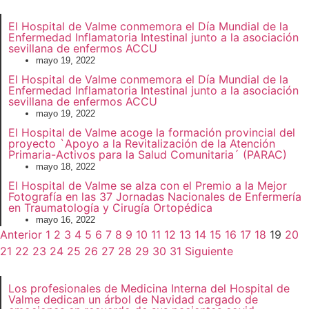
El Hospital de Valme conmemora el Día Mundial de la
Enfermedad Inflamatoria Intestinal junto a la asociación
sevillana de enfermos ACCU
mayo 19, 2022
El Hospital de Valme conmemora el Día Mundial de la
Enfermedad Inflamatoria Intestinal junto a la asociación
sevillana de enfermos ACCU
mayo 19, 2022
El Hospital de Valme acoge la formación provincial del
proyecto `Apoyo a la Revitalización de la Atención
Primaria-Activos para la Salud Comunitaria´ (PARAC)
mayo 18, 2022
El Hospital de Valme se alza con el Premio a la Mejor
Fotografía en las 37 Jornadas Nacionales de Enfermería
en Traumatología y Cirugía Ortopédica
mayo 16, 2022
Anterior
1
2
3
4
5
6
7
8
9
10
11
12
13
14
15
16
17
18
19
20
21
22
23
24
25
26
27
28
29
30
31
Siguiente
Los profesionales de Medicina Interna del Hospital de
Valme dedican un árbol de Navidad cargado de