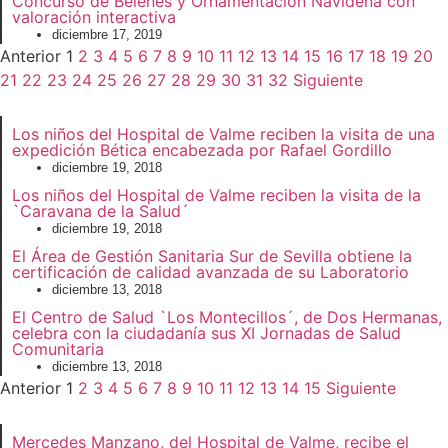
Concurso de Belenes y Ornamentación Navideña con
valoración interactiva
diciembre 17, 2019
Anterior
1
2
3
4
5
6
7
8
9
10
11
12
13
14
15
16
17
18
19
20
21
22
23
24
25
26
27
28
29
30
31
32
Siguiente
Los niños del Hospital de Valme reciben la visita de una
expedición Bética encabezada por Rafael Gordillo
diciembre 19, 2018
Los niños del Hospital de Valme reciben la visita de la
`Caravana de la Salud´
diciembre 19, 2018
El Área de Gestión Sanitaria Sur de Sevilla obtiene la
certificación de calidad avanzada de su Laboratorio
diciembre 13, 2018
El Centro de Salud `Los Montecillos´, de Dos Hermanas,
celebra con la ciudadanía sus XI Jornadas de Salud
Comunitaria
diciembre 13, 2018
Anterior
1
2
3
4
5
6
7
8
9
10
11
12
13
14
15
Siguiente
Mercedes Manzano, del Hospital de Valme, recibe el