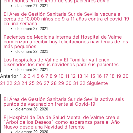
emociones en recuerdo de sus pacientes covid
diciembre 27, 2021
El Área de Gestión Sanitaria Sur de Sevilla vacuna a
cerca de 10.000 niños de 9 a 11 años contra el covid-19
en una semana
diciembre 27, 2021
Pacientes de Medicina Interna del Hospital de Valme
comienzan a recibir hoy felicitaciones navideñas de los
más pequeños
diciembre 22, 2021
Los hospitales de Valme y El Tomillar ya tienen
diseñados los menús navideños para sus pacientes
diciembre 20, 2021
Anterior
1
2
3
4
5
6
7
8
9
10
11
12
13
14
15
16
17
18
19
20
21
22
23
24
25
26
27
28
29
30
31
32
Siguiente
El Área de Gestión Sanitaria Sur de Sevilla activa seis
puntos de vacunación frente al Covid-19
diciembre 30, 2020
El Hospital de Día de Salud Mental de Valme crea el
`Árbol de los Deseos´ como esperanza para el Año
Nuevo desde una Navidad diferente
diciembre 29, 2020