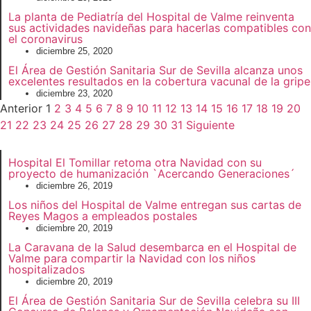
La planta de Pediatría del Hospital de Valme reinventa
sus actividades navideñas para hacerlas compatibles con
el coronavirus
diciembre 25, 2020
El Área de Gestión Sanitaria Sur de Sevilla alcanza unos
excelentes resultados en la cobertura vacunal de la gripe
diciembre 23, 2020
Anterior
1
2
3
4
5
6
7
8
9
10
11
12
13
14
15
16
17
18
19
20
21
22
23
24
25
26
27
28
29
30
31
Siguiente
Hospital El Tomillar retoma otra Navidad con su
proyecto de humanización `Acercando Generaciones´
diciembre 26, 2019
Los niños del Hospital de Valme entregan sus cartas de
Reyes Magos a empleados postales
diciembre 20, 2019
La Caravana de la Salud desembarca en el Hospital de
Valme para compartir la Navidad con los niños
hospitalizados
diciembre 20, 2019
El Área de Gestión Sanitaria Sur de Sevilla celebra su III