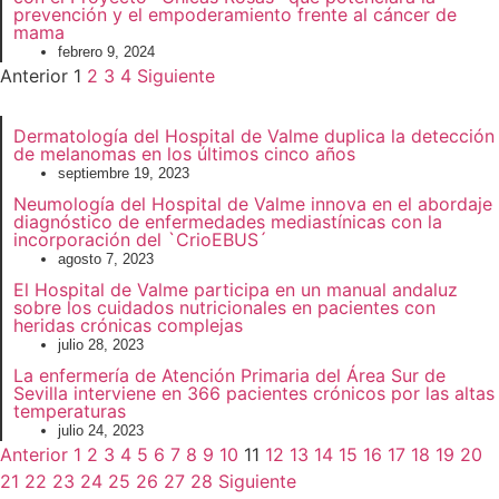
prevención y el empoderamiento frente al cáncer de
mama
febrero 9, 2024
Anterior
1
2
3
4
Siguiente
Dermatología del Hospital de Valme duplica la detección
de melanomas en los últimos cinco años
septiembre 19, 2023
Neumología del Hospital de Valme innova en el abordaje
diagnóstico de enfermedades mediastínicas con la
incorporación del `CrioEBUS´
agosto 7, 2023
El Hospital de Valme participa en un manual andaluz
sobre los cuidados nutricionales en pacientes con
heridas crónicas complejas
julio 28, 2023
La enfermería de Atención Primaria del Área Sur de
Sevilla interviene en 366 pacientes crónicos por las altas
temperaturas
julio 24, 2023
Anterior
1
2
3
4
5
6
7
8
9
10
11
12
13
14
15
16
17
18
19
20
21
22
23
24
25
26
27
28
Siguiente