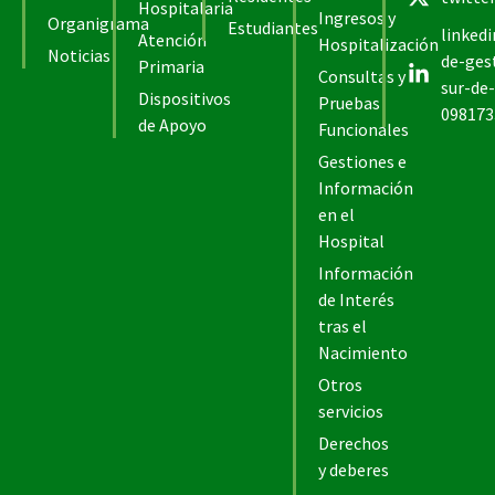
Hospitalaria
Ingresos y
Organigrama
Estudiantes
linked
Atención
Hospitalización
Noticias
de-ges
Primaria
Consultas y
sur-de-
Dispositivos
Pruebas
098173
de Apoyo
Funcionales
Gestiones e
Información
en el
Hospital
Información
de Interés
tras el
Nacimiento
Otros
servicios
Derechos
y deberes