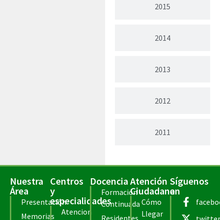
2015
2014
2013
2012
2011
Nuestra
Centros
Docencia
Atención
Síguenos
Área
y
Ciudadana
en
Formación
especialidades
Presentación
Cómo
facebo
Continuada
Atencion
Llegar
Memorias
Residentes
twitte